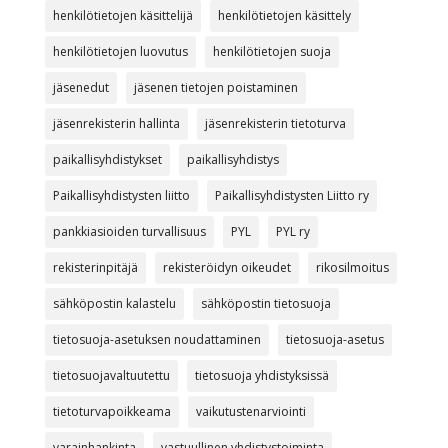
henkilötietojen käsittelijä
henkilötietojen käsittely
henkilötietojen luovutus
henkilötietojen suoja
jäsenedut
jäsenen tietojen poistaminen
jäsenrekisterin hallinta
jäsenrekisterin tietoturva
paikallisyhdistykset
paikallisyhdistys
Paikallisyhdistysten liitto
Paikallisyhdistysten Liitto ry
pankkiasioiden turvallisuus
PYL
PYL ry
rekisterinpitäjä
rekisteröidyn oikeudet
rikosilmoitus
sähköpostin kalastelu
sähköpostin tietosuoja
tietosuoja-asetuksen noudattaminen
tietosuoja-asetus
tietosuojavaltuutettu
tietosuoja yhdistyksissä
tietoturvapoikkeama
vaikutustenarviointi
varainhankinta
vastuullinen yhdistystoiminta