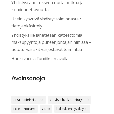
Yhdistysrahoitukseen uutta potkua ja
kohdennettavuutta
Usein kysyttyä yhdistystoiminnasta /
tietojenkäsittely
Yhdistyksille lähetetään katteettomia
maksupyyntöjä puheenjohtajan nimissä –
tietoturvariskit varjostavat toimintaa
Hanki varoja Fundiksen avulla
Avainsanoja
arkaluonteiset tiedot
erityiset henkilötietoryhmät
Excel-tietoturva
GDPR
hallituksen hyväksyntä