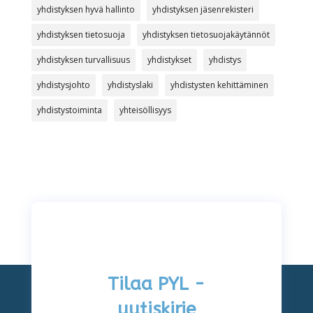
yhdistyksen hyvä hallinto
yhdistyksen jäsenrekisteri
yhdistyksen tietosuoja
yhdistyksen tietosuojakäytännöt
yhdistyksen turvallisuus
yhdistykset
yhdistys
yhdistysjohto
yhdistyslaki
yhdistysten kehittäminen
yhdistystoiminta
yhteisöllisyys
Tilaa PYL -
uutiskirje