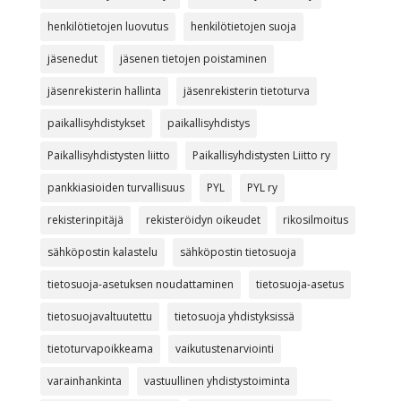
henkilötietojen luovutus
henkilötietojen suoja
jäsenedut
jäsenen tietojen poistaminen
jäsenrekisterin hallinta
jäsenrekisterin tietoturva
paikallisyhdistykset
paikallisyhdistys
Paikallisyhdistysten liitto
Paikallisyhdistysten Liitto ry
pankkiasioiden turvallisuus
PYL
PYL ry
rekisterinpitäjä
rekisteröidyn oikeudet
rikosilmoitus
sähköpostin kalastelu
sähköpostin tietosuoja
tietosuoja-asetuksen noudattaminen
tietosuoja-asetus
tietosuojavaltuutettu
tietosuoja yhdistyksissä
tietoturvapoikkeama
vaikutustenarviointi
varainhankinta
vastuullinen yhdistystoiminta