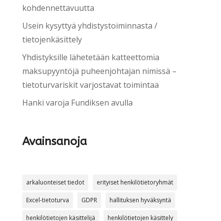
kohdennettavuutta
Usein kysyttyä yhdistystoiminnasta /
tietojenkäsittely
Yhdistyksille lähetetään katteettomia
maksupyyntöjä puheenjohtajan nimissä –
tietoturvariskit varjostavat toimintaa
Hanki varoja Fundiksen avulla
Avainsanoja
arkaluonteiset tiedot
erityiset henkilötietoryhmät
Excel-tietoturva
GDPR
hallituksen hyväksyntä
henkilötietojen käsittelijä
henkilötietojen käsittely