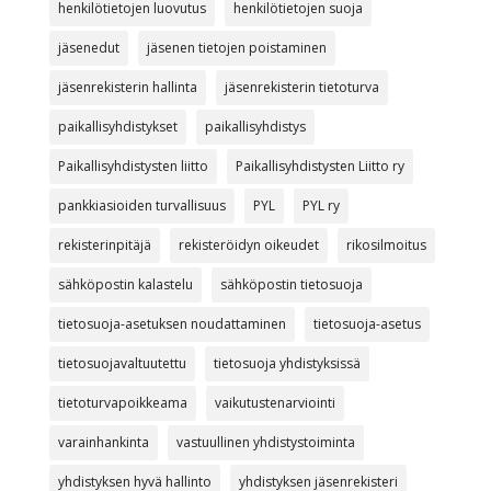
henkilötietojen luovutus
henkilötietojen suoja
jäsenedut
jäsenen tietojen poistaminen
jäsenrekisterin hallinta
jäsenrekisterin tietoturva
paikallisyhdistykset
paikallisyhdistys
Paikallisyhdistysten liitto
Paikallisyhdistysten Liitto ry
pankkiasioiden turvallisuus
PYL
PYL ry
rekisterinpitäjä
rekisteröidyn oikeudet
rikosilmoitus
sähköpostin kalastelu
sähköpostin tietosuoja
tietosuoja-asetuksen noudattaminen
tietosuoja-asetus
tietosuojavaltuutettu
tietosuoja yhdistyksissä
tietoturvapoikkeama
vaikutustenarviointi
varainhankinta
vastuullinen yhdistystoiminta
yhdistyksen hyvä hallinto
yhdistyksen jäsenrekisteri