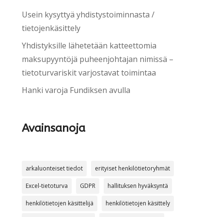
Usein kysyttyä yhdistystoiminnasta /
tietojenkäsittely
Yhdistyksille lähetetään katteettomia
maksupyyntöjä puheenjohtajan nimissä –
tietoturvariskit varjostavat toimintaa
Hanki varoja Fundiksen avulla
Avainsanoja
arkaluonteiset tiedot
erityiset henkilötietoryhmät
Excel-tietoturva
GDPR
hallituksen hyväksyntä
henkilötietojen käsittelijä
henkilötietojen käsittely