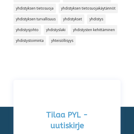
yhdistyksen tietosuoja
yhdistyksen tietosuojakäytännöt
yhdistyksen turvallisuus
yhdistykset
yhdistys
yhdistysjohto
yhdistyslaki
yhdistysten kehittäminen
yhdistystoiminta
yhteisöllisyys
Tilaa PYL -
uutiskirje