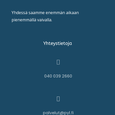
Yhdessä saamme enemmän aikaan
pienemmällä vaivalla.
Yhteystietoja

040 039 2660

palvelut@pyl.fi