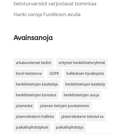
tietoturvariskit varjostavat toimintaa
Hanki varoja Fundiksen avulla
Avainsanoja
arkaluonteiset tiedot
erityiset henkilötietoryhmät
Excel-tietoturva
GDPR
hallituksen hyväksyntä
henkilötietojen käsittelijä
henkilötietojen käsittely
henkilötietojen luovutus
henkilötietojen suoja
jäsenedut
jäsenen tietojen poistaminen
jäsenrekisterin hallinta
jäsenrekisterin tietoturva
paikallisyhdistykset
paikallisyhdistys