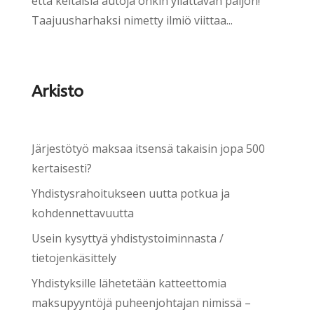
että keltaisia autoja onkin yllättävän paljon!
Taajuusharhaksi nimetty ilmiö viittaa...
Arkisto
Järjestötyö maksaa itsensä takaisin jopa 500
kertaisesti?
Yhdistysrahoitukseen uutta potkua ja
kohdennettavuutta
Usein kysyttyä yhdistystoiminnasta /
tietojenkäsittely
Yhdistyksille lähetetään katteettomia
maksupyyntöjä puheenjohtajan nimissä –