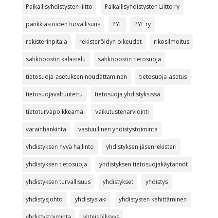
Paikallisyhdistysten liitto
Paikallisyhdistysten Liitto ry
pankkiasioiden turvallisuus
PYL
PYL ry
rekisterinpitäjä
rekisteröidyn oikeudet
rikosilmoitus
sähköpostin kalastelu
sähköpostin tietosuoja
tietosuoja-asetuksen noudattaminen
tietosuoja-asetus
tietosuojavaltuutettu
tietosuoja yhdistyksissä
tietoturvapoikkeama
vaikutustenarviointi
varainhankinta
vastuullinen yhdistystoiminta
yhdistyksen hyvä hallinto
yhdistyksen jäsenrekisteri
yhdistyksen tietosuoja
yhdistyksen tietosuojakäytännöt
yhdistyksen turvallisuus
yhdistykset
yhdistys
yhdistysjohto
yhdistyslaki
yhdistysten kehittäminen
yhdistystoiminta
yhteisöllisyys