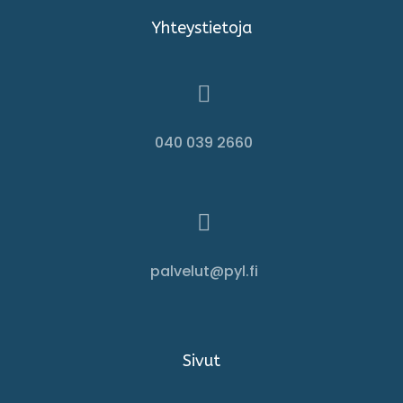
Yhteystietoja

040 039 2660

palvelut@pyl.fi
Sivut