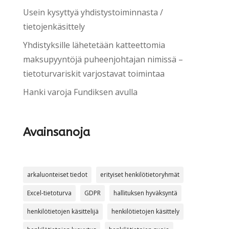
Usein kysyttyä yhdistystoiminnasta /
tietojenkäsittely
Yhdistyksille lähetetään katteettomia
maksupyyntöjä puheenjohtajan nimissä –
tietoturvariskit varjostavat toimintaa
Hanki varoja Fundiksen avulla
Avainsanoja
arkaluonteiset tiedot
erityiset henkilötietoryhmät
Excel-tietoturva
GDPR
hallituksen hyväksyntä
henkilötietojen käsittelijä
henkilötietojen käsittely