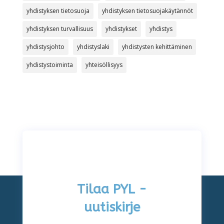
yhdistyksen tietosuoja
yhdistyksen tietosuojakäytännöt
yhdistyksen turvallisuus
yhdistykset
yhdistys
yhdistysjohto
yhdistyslaki
yhdistysten kehittäminen
yhdistystoiminta
yhteisöllisyys
Tilaa PYL -
uutiskirje