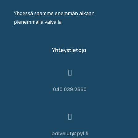
Yhdessä saamme enemmän aikaan
pienemmällä vaivalla.
Yhteystietoja

040 039 2660

palvelut@pyl.fi