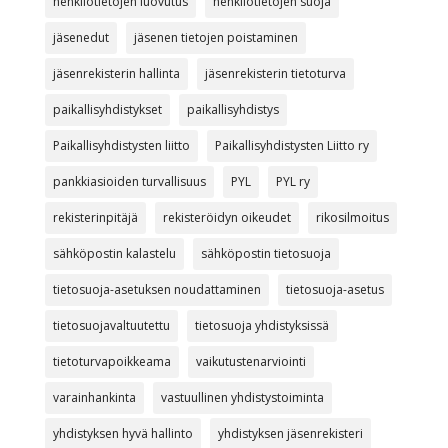
henkilötietojen luovutus
henkilötietojen suoja
jäsenedut
jäsenen tietojen poistaminen
jäsenrekisterin hallinta
jäsenrekisterin tietoturva
paikallisyhdistykset
paikallisyhdistys
Paikallisyhdistysten liitto
Paikallisyhdistysten Liitto ry
pankkiasioiden turvallisuus
PYL
PYL ry
rekisterinpitäjä
rekisteröidyn oikeudet
rikosilmoitus
sähköpostin kalastelu
sähköpostin tietosuoja
tietosuoja-asetuksen noudattaminen
tietosuoja-asetus
tietosuojavaltuutettu
tietosuoja yhdistyksissä
tietoturvapoikkeama
vaikutustenarviointi
varainhankinta
vastuullinen yhdistystoiminta
yhdistyksen hyvä hallinto
yhdistyksen jäsenrekisteri